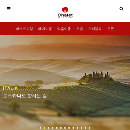
베스트여행
테마여행
맞춤여행
호텔
트래블북
쿠폰
EUROPE
오직 우리만을 위하여, 유럽 단독 가이드