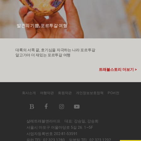
발견의 기쁨, 포르투갈 여행
대륙의 서쪽 끝, 호기심을 자극하는 나라 포르투갈
알고가야 더 재밌는 포르투갈 여행
트래블스토리 더보기 >
회사소개
여행약관
회원약관
개인정보보호정책
PC버전
샬레트래블앤라이프
대표: 강승일, 강승희
서울시 마포구 어울마당로 5길 26. 1~5F
사업자등록번호 202-81-53591
유럽 TEL:
02.323.1280
일본팀 TEL:
02.323.1202