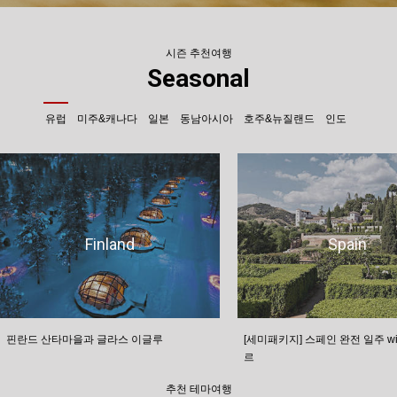
시즌 추천여행
Seasonal
유럽
미주&캐나다
일본
동남아시아
호주&뉴질랜드
인도
Finland
Spain
핀란드 산타마을과 글라스 이글루
[세미패키지] 스페인 완전 일주 wi
르
추천 테마여행