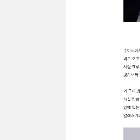
수어드에서
비도 오고
사실 크루
빙하보러 
와 근데 
사실 빙하
앞에 있는
알래스카에