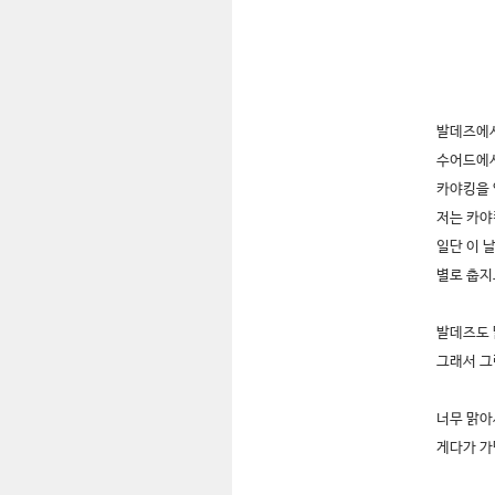
발데즈에서
수어드에서
카야킹을
저는 카야
일단 이 
별로 춥지
발데즈도 
그래서 그
너무 맑아
게다가 가