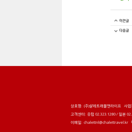
이전글
다음글
상호명:
(주)샬레트래블앤라이프
사업
고객센터:
유럽 02.323.1280 / 일본 0
이메일:
chalettnl@chalettravel.kr