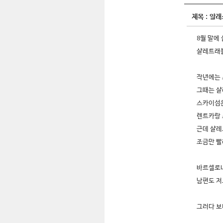
제목 :
알래
8월 말에
샬레트래블
작년에는 
그때는 샬
스카이섬은
렌트카랑 
근데 샬레
조금만 빨
바르셀로나
남편도 저
그러다 