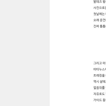
발데즈 왕
사진으로는
첫날에는 
오래 운전
진짜 틈틈
그리고 마
마타누스
트레킹을 
역시 샬레
얼음위를 
자유로도 
가이드 동