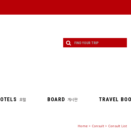
OTELS
BOARD
TRAVEL BO
호텔
게시판
Home
>
Consult
> Consult List