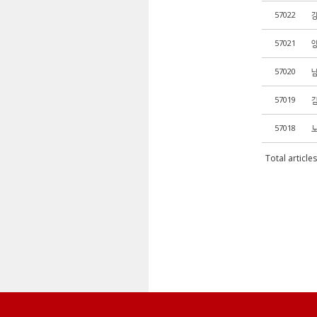
57022
57021
57020
57019
김
57018
Total article