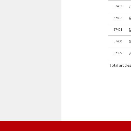
57403
57402
57401
57400
57399
Total article