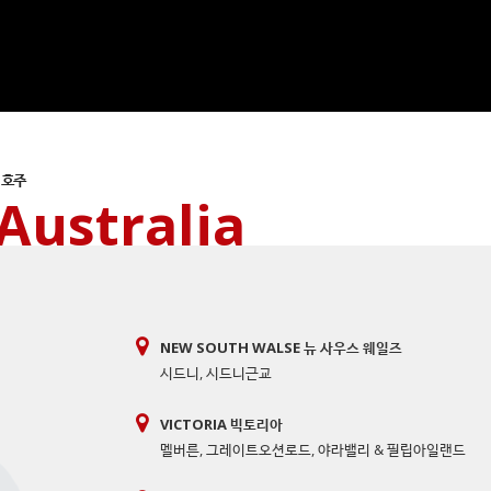
호주
Australia
NEW SOUTH WALSE 뉴 사우스 웨일즈
시드니
,
시드니근교
VICTORIA 빅토리아
멜버른
,
그레이트오션로드
,
야라밸리 & 필립아일랜드