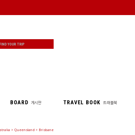
BOARD
TRAVEL BOOK
게시판
트래블북
stralia > Queensland > Brisbane