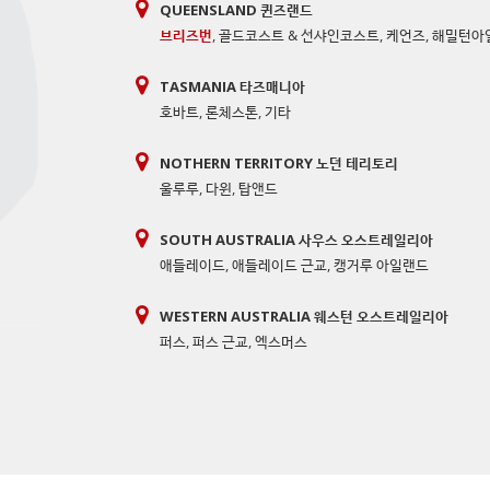
QUEENSLAND 퀸즈랜드
브리즈번
,
골드코스트 & 선샤인코스트
,
케언즈
,
해밀턴아
TASMANIA 타즈매니아
호바트
,
론체스톤
,
기타
NOTHERN TERRITORY 노던 테리토리
울루루
,
다윈
,
탑앤드
SOUTH AUSTRALIA 사우스 오스트레일리아
애들레이드
,
애들레이드 근교
,
캥거루 아일랜드
WESTERN AUSTRALIA 웨스턴 오스트레일리아
퍼스
,
퍼스 근교
,
엑스머스