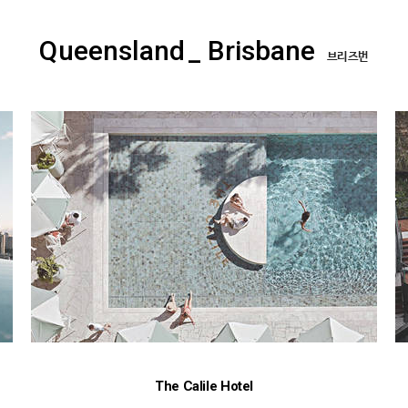
Queensland
_ Brisbane
브리즈번
The Calile Hotel