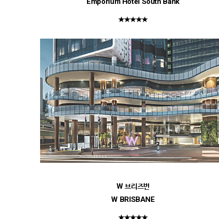
Emporium Hotel South Bank
★★★★★
W 브리즈번
W BRISBANE
★★★★★