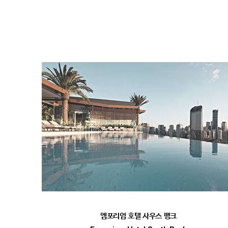
엠포리엄 호텔 사우스 뱅크