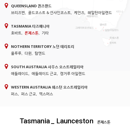
QUEENSLAND 퀸즈랜드
브리즈번
,
골드코스트 & 선샤인코스트
,
케언즈
,
해밀턴아일랜드
TASMANIA 타즈매니아
호바트
,
론체스톤
,
기타
NOTHERN TERRITORY 노던 테리토리
울루루
,
다윈
,
탑앤드
SOUTH AUSTRALIA 사우스 오스트레일리아
애들레이드
,
애들레이드 근교
,
캥거루 아일랜드
WESTERN AUSTRALIA 웨스턴 오스트레일리아
퍼스
,
퍼스 근교
,
엑스머스
Tasmania
_ Launceston
론체스톤