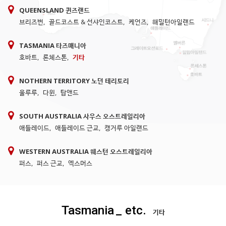
QUEENSLAND 퀸즈랜드
브리즈번
,
골드코스트 & 선샤인코스트
,
케언즈
,
해밀턴아일랜드
TASMANIA 타즈매니아
호바트
,
론체스톤
,
기타
NOTHERN TERRITORY 노던 테리토리
울루루
,
다윈
,
탑앤드
SOUTH AUSTRALIA 사우스 오스트레일리아
애들레이드
,
애들레이드 근교
,
캥거루 아일랜드
WESTERN AUSTRALIA 웨스턴 오스트레일리아
퍼스
,
퍼스 근교
,
엑스머스
Tasmania
_ etc.
기타