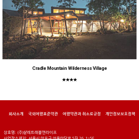
Cradle Mountain Wilderness Village
★★★★
회사소개
국외여행표준약관
여행약관과 취소료규정
개인정보보호정책
상호명:
(주)샬레트래블앤라이프
사업장소재지:
서울시 마포구 어울마당로 5길 26. 1~5F