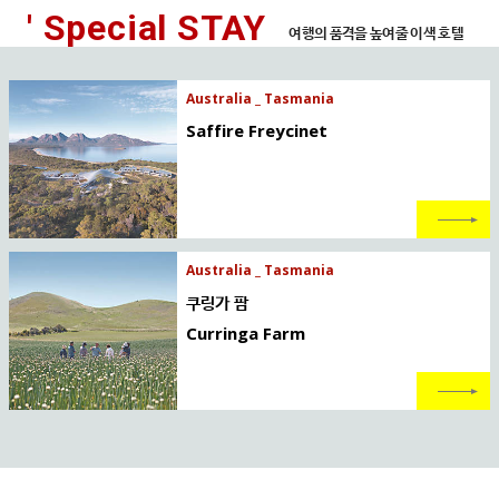
' Special STAY
여행의 품격을 높여줄 이색 호텔
Australia _ Tasmania
Saffire Freycinet
Australia _ Tasmania
쿠링가 팜
Curringa Farm