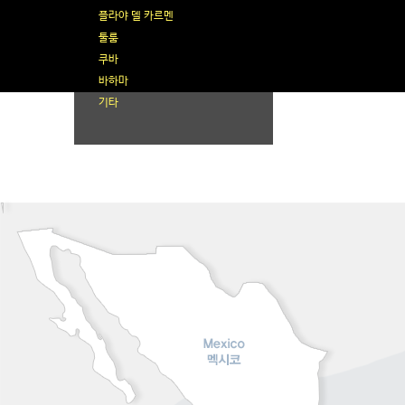
플라야 델 카르멘
툴룸
쿠바
바하마
기타