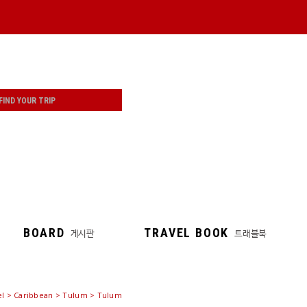
BOARD
TRAVEL BOOK
게시판
트래블북
el
> Caribbean > Tulum > Tulum