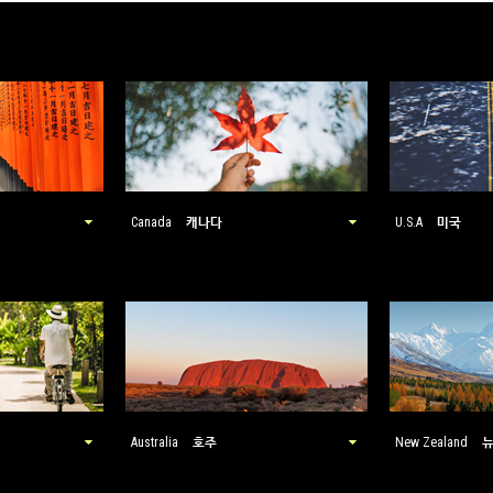
캐나다
미국
Canada
U.S.A
호주
Australia
New Zealand