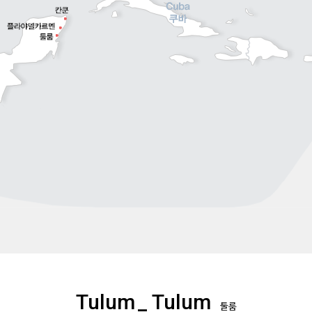
Tulum
_ Tulum
툴룸