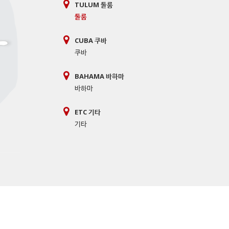
TULUM 툴룸
툴룸
CUBA 쿠바
쿠바
BAHAMA 바하마
바하마
ETC 기타
기타