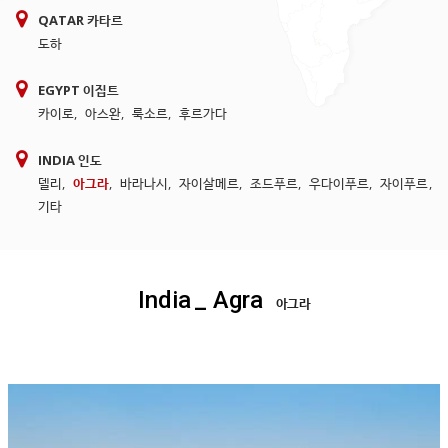
QATAR 카타르
도하
EGYPT 이집트
카이로
,
아스완
,
룩소르
,
후르가다
INDIA 인도
델리
,
아그라
,
바라나시
,
자이살메르
,
조드푸르
,
우다이푸르
,
자이푸르
,
기타
India
_ Agra
아그라