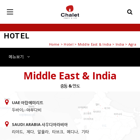
HOTEL
Home
>
Hotel
> Middle East & India > India > Agra
메뉴
보기
Middle East & India
중동 & 인도
UAE 아랍에미리트
두바이
,
아부다비
SAUDI ARABIA 사우디아라비아
리야드
,
제다
,
알울라
,
타브크
,
메디나
,
기타