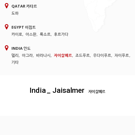
QATAR 카타르
도하
EGYPT 이집트
카이로
,
아스완
,
룩소르
,
후르가다
INDIA 인도
델리
,
아그라
,
바라나시
,
자이살메르
,
조드푸르
,
우다이푸르
,
자이푸르
,
기타
India
_ Jaisalmer
자이살메르