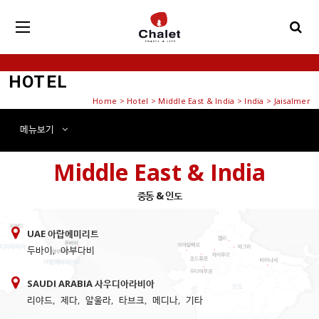
HOTEL
Home
>
Hotel
> Middle East & India > India > Jaisalmer
메뉴
보기
Middle East & India
중동 & 인도
UAE 아랍에미리트
두바이
,
아부다비
SAUDI ARABIA 사우디아라비아
리야드
,
제다
,
알울라
,
타브크
,
메디나
,
기타