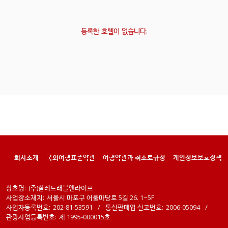
등록한 호텔이 없습니다.
회사소개
국외여행표준약관
여행약관과 취소료규정
개인정보보호정책
상호명:
(주)샬레트래블앤라이프
사업장소재지:
서울시 마포구 어울마당로 5길 26. 1~5F
사업자등록번호:
202-81-53591
/
통신판매업 신고번호:
2006-05094
/
관광사업등록번호:
제 1995-000015호