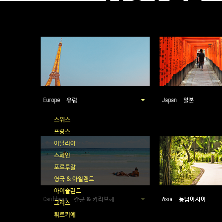
유럽
일본
Europe
Japan
스위스
프랑스
이탈리아
스페인
포르투갈
영국 & 아일랜드
아이슬란드
칸쿤 & 카리브해
동남아시아
Caribbean
Asia
그리스
튀르키예