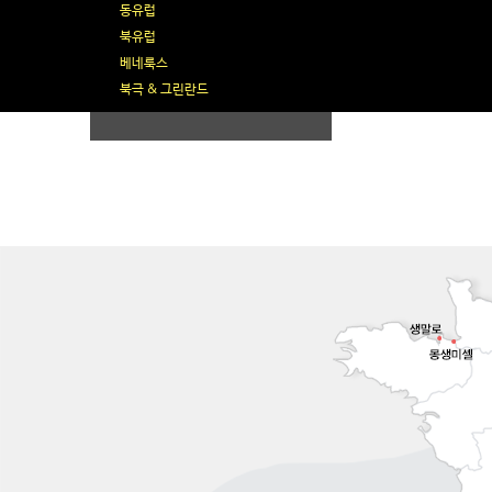
동유럽
북유럽
베네룩스
북극 & 그린란드