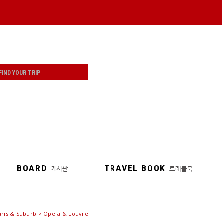
BOARD
TRAVEL BOOK
게시판
트래블북
aris & Suburb > Opera & Louvre