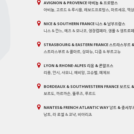
AVIGNON & PROVENCE 아비뇽 & 프로방스
아비뇽
,
고르드 & 루시용
,
레보드프로방스
,
마르세유
,
엑
NICE & SOUTHERN FRANCE 니스 & 남부프랑스
니스 & 깐느
,
에즈 & 모나코
,
생장캡페라
,
생폴 & 생트로
STRASBOURG & EASTERN FRANCE 스트라스부르
스트라스부르 & 콜마르
,
상파뉴
,
디종 & 부르고뉴
LYON & RHONE-ALPES 리옹 & 론알프스
리옹
,
안시
,
샤모니
,
에비앙
,
끄슈벨
,
메제브
BORDEAUX & SOUTHWESTERN FRANCE 보르도
보르도
,
까르까손
,
뚤루즈
,
루르드
NANTES& FRENCH ATLANTIC WAY 낭트 & 중서
낭트
,
라 로셀 & 코냑
,
비아리츠