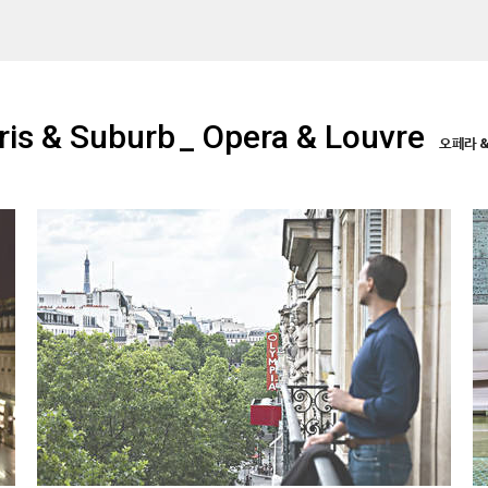
ris & Suburb
_ Opera & Louvre
오페라 