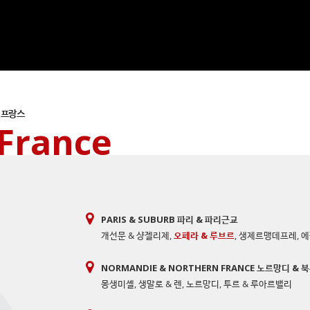
프랑스
France
PARIS & SUBURB 파리 & 파리근교
개선문 & 샹젤리제
,
오페라 & 루브르
,
생제르맹데프레
,
에
NORMANDIE & NORTHERN FRANCE 노르망디 &
몽생미셸
,
생말로 & 렌
,
노르망디
,
투르 & 루아르밸리