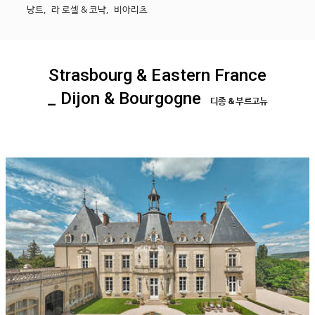
낭트
,
라 로셀 & 코냑
,
비아리츠
Strasbourg & Eastern France
_ Dijon & Bourgogne
디종 & 부르고뉴