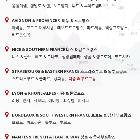
몽생미셸
,
생말로 & 렌
,
노르망디
,
투르 & 루아르밸리
AVIGNON & PROVENCE 아비뇽 & 프로방스
아비뇽
,
고르드 & 루시용
,
레보드프로방스
,
마르세유
,
엑상프로방스
,
베르동협곡
NICE & SOUTHERN FRANCE 니스 & 남부프랑스
니스 & 깐느
,
에즈 & 모나코
,
생장캡페라
,
생폴 & 생트로페
,
코르시카
STRASBOURG & EASTERN FRANCE 스트라스부르 & 동부프랑스
스트라스부르 & 콜마르
,
상파뉴
,
디종 & 부르고뉴
LYON & RHONE-ALPES 리옹 & 론알프스
리옹
,
안시
,
샤모니
,
에비앙
,
끄슈벨
,
메제브
BORDEAUX & SOUTHWESTERN FRANCE 보르도 & 남서부 프랑스
보르도
,
까르까손
,
뚤루즈
,
루르드
NANTES& FRENCH ATLANTIC WAY 낭트 & 중서부프랑스