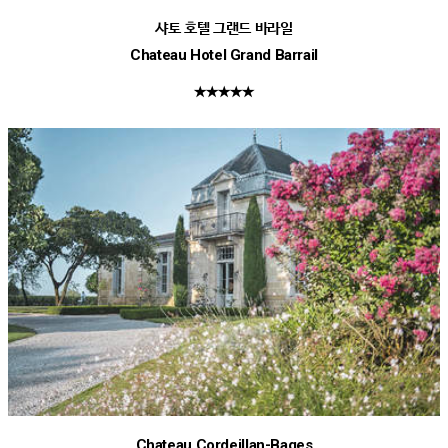
샤토 호텔 그랜드 바라일
Chateau Hotel Grand Barrail
★★★★★
Chateau Cordeillan-Bages