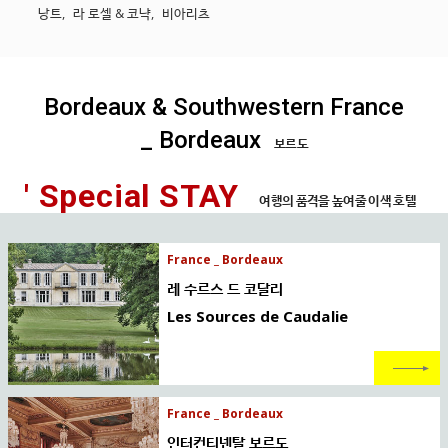
낭트
,
라 로셀 & 코냑
,
비아리츠
Bordeaux & Southwestern France
_ Bordeaux
보르도
' Special STAY
여행의 품격을 높여줄 이색 호텔
France _ Bordeaux
레 수르스 드 코달리
Les Sources de Caudalie
France _ Bordeaux
인터컨티넨탈 보르도