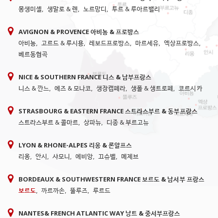
몽생미셸
,
생말로 & 렌
,
노르망디
,
투르 & 루아르밸리
AVIGNON & PROVENCE 아비뇽 & 프로방스
아비뇽
,
고르드 & 루시용
,
레보드프로방스
,
마르세유
,
엑상프로방스
,
베르동협곡
NICE & SOUTHERN FRANCE 니스 & 남부프랑스
니스 & 깐느
,
에즈 & 모나코
,
생장캡페라
,
생폴 & 생트로페
,
코르시카
STRASBOURG & EASTERN FRANCE 스트라스부르 & 동부프랑스
스트라스부르 & 콜마르
,
상파뉴
,
디종 & 부르고뉴
LYON & RHONE-ALPES 리옹 & 론알프스
리옹
,
안시
,
샤모니
,
에비앙
,
끄슈벨
,
메제브
BORDEAUX & SOUTHWESTERN FRANCE 보르도 & 남서부 프랑스
보르도
,
까르까손
,
뚤루즈
,
루르드
NANTES& FRENCH ATLANTIC WAY 낭트 & 중서부프랑스