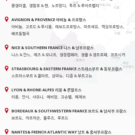
몽생미셸
,
생말로 & 렌
,
노르망디
,
투르 & 루아르밸리
AVIGNON & PROVENCE 아비뇽 & 프로방스
아비뇽
,
고르드 & 루시용
,
레보드프로방스
,
마르세유
,
엑상프로방스
,
베르동협곡
NICE & SOUTHERN FRANCE 니스 & 남부프랑스
니스 & 깐느
,
에즈 & 모나코
,
생장캡페라
,
생폴 & 생트로페
,
코르시카
STRASBOURG & EASTERN FRANCE 스트라스부르 & 동부프랑스
스트라스부르 & 콜마르
,
상파뉴
,
디종 & 부르고뉴
LYON & RHONE-ALPES 리옹 & 론알프스
리옹
,
안시
,
샤모니
,
에비앙
,
끄슈벨
,
메제브
BORDEAUX & SOUTHWESTERN FRANCE 보르도 & 남서부 프랑스
보르도
,
까르까손
,
뚤루즈
,
루르드
NANTES& FRENCH ATLANTIC WAY 낭트 & 중서부프랑스