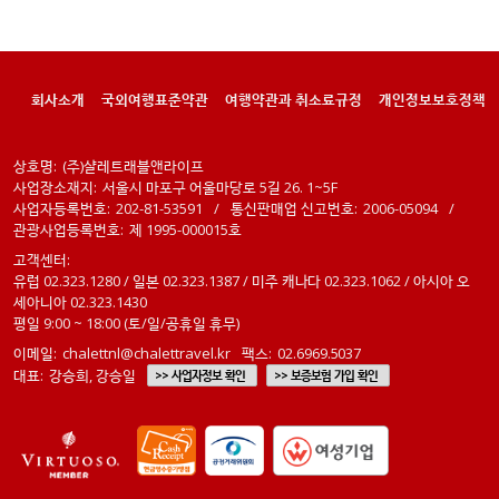
회사소개
국외여행표준약관
여행약관과 취소료규정
개인정보보호정책
상호명:
(주)샬레트래블앤라이프
사업장소재지:
서울시 마포구 어울마당로 5길 26. 1~5F
사업자등록번호:
202-81-53591
/
통신판매업 신고번호:
2006-05094
/
관광사업등록번호:
제 1995-000015호
고객센터:
유럽 02.323.1280 / 일본 02.323.1387 / 미주 캐나다 02.323.1062 / 아시아 오
세아니아 02.323.1430
평일 9:00 ~ 18:00 (토/일/공휴일 휴무)
이메일:
chalettnl@chalettravel.kr
팩스:
02.6969.5037
대표:
강승희, 강승일
>> 사업자정보 확인
>> 보증보험 가입 확인