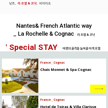
낭트
,
라 로셀 & 코냑
,
비아리츠
Nantes& French Atlantic way
_ La Rochelle & Cognac
라 로셀 & 코냑
' Special STAY
여행의 품격을 높여줄 이색 호텔
France _ Cognac
Chais Monnet & Spa Cognac
France _ Cognac
Hotel de Toiras & Villa Clarisse