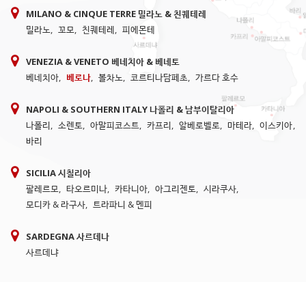
MILANO & CINQUE TERRE 밀라노 & 친퀘테레
밀라노
,
꼬모
,
친퀘테레
,
피에몬테
VENEZIA & VENETO 베네치아 & 베네토
베네치아
,
베로나
,
볼차노
,
코르티나담페초
,
가르다 호수
NAPOLI & SOUTHERN ITALY 나폴리 & 남부이탈리아
나폴리
,
소렌토
,
아말피코스트
,
카프리
,
알베로벨로
,
마테라
,
이스키아
,
바리
SICILIA 시칠리아
팔레르모
,
타오르미나
,
카타니아
,
아그리젠토
,
시라쿠사
,
모디카 & 라구사
,
트라파니 & 멘피
SARDEGNA 사르데나
사르데냐