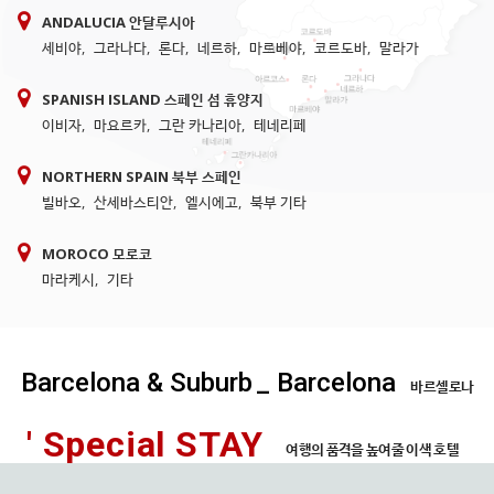
ANDALUCIA 안달루시아
세비야
,
그라나다
,
론다
,
네르하
,
마르베야
,
코르도바
,
말라가
SPANISH ISLAND 스페인 섬 휴양지
이비자
,
마요르카
,
그란 카나리아
,
테네리페
NORTHERN SPAIN 북부 스페인
빌바오
,
산세바스티안
,
엘시에고
,
북부 기타
MOROCO 모로코
마라케시
,
기타
Barcelona & Suburb
_ Barcelona
바르셀로나
' Special STAY
여행의 품격을 높여줄 이색 호텔