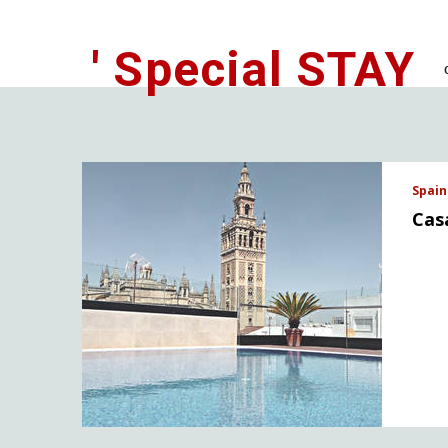
' Special STAY
Spain 
Cas