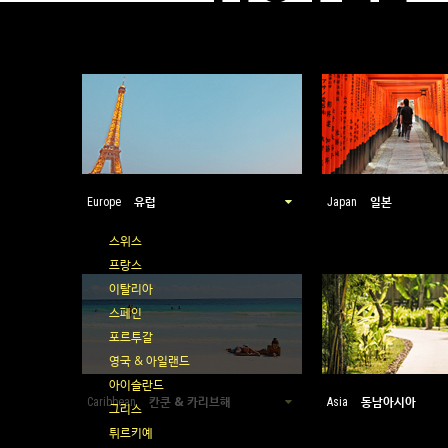
유럽
일본
Europe
Japan
스위스
프랑스
이탈리아
스페인
포르투갈
영국 & 아일랜드
아이슬란드
칸쿤 & 카리브해
동남아시아
Caribbean
Asia
그리스
튀르키예