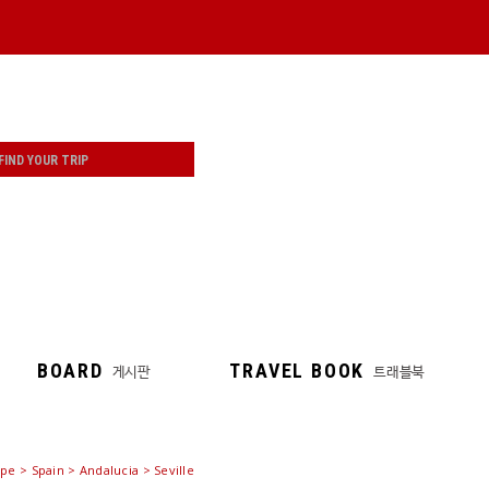
BOARD
TRAVEL BOOK
게시판
트래블북
pe > Spain > Andalucia > Seville