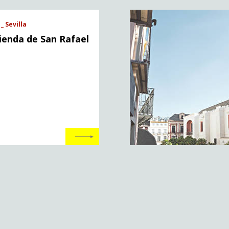
_ Sevilla
ienda de San Rafael