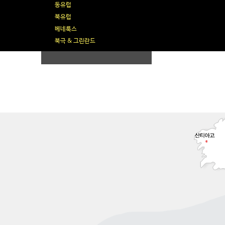
동유럽
북유럽
베네룩스
북극 & 그린란드