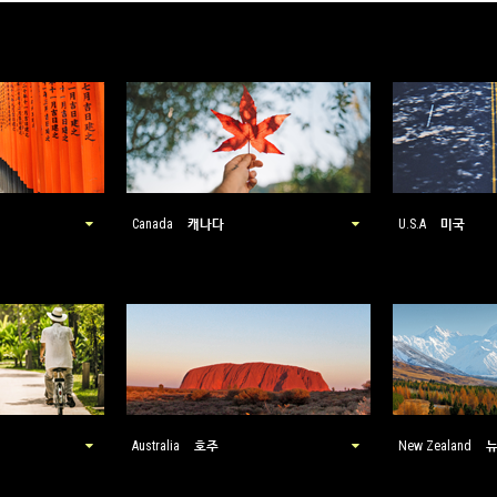
캐나다
미국
Canada
U.S.A
호주
Australia
New Zealand