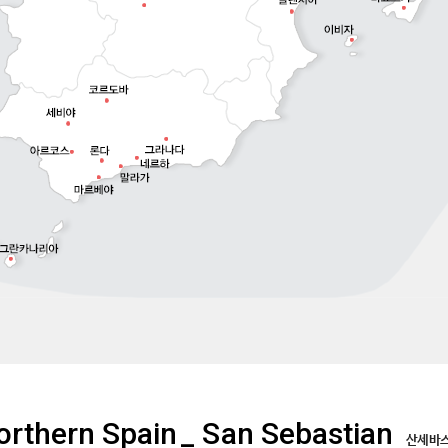
orthern Spain
_ San Sebastian
산세바