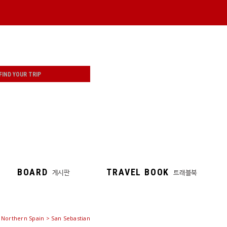
BOARD
TRAVEL BOOK
게시판
트래블북
 Northern Spain > San Sebastian