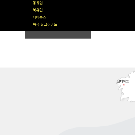
동유럽
북유럽
베네룩스
북극 & 그린란드