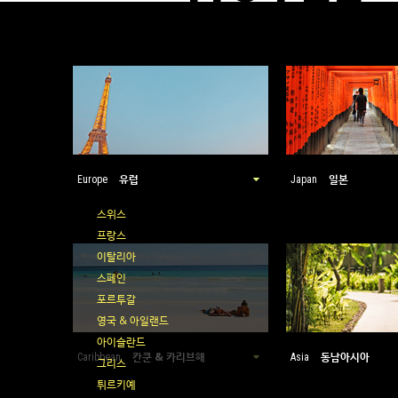
유럽
일본
Europe
Japan
스위스
프랑스
이탈리아
스페인
포르투갈
영국 & 아일랜드
아이슬란드
칸쿤 & 카리브해
동남아시아
Caribbean
Asia
그리스
튀르키예