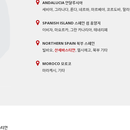
ANDALUCIA 안달루시아
세비야
,
그라나다
,
론다
,
네르하
,
마르베야
,
코르도바
,
말라
SPANISH ISLAND 스페인 섬 휴양지
이비자
,
마요르카
,
그란 카나리아
,
테네리페
NORTHERN SPAIN 북부 스페인
빌바오
,
산세바스티안
,
엘시에고
,
북부 기타
MOROCO 모로코
마라케시
,
기타
스티안