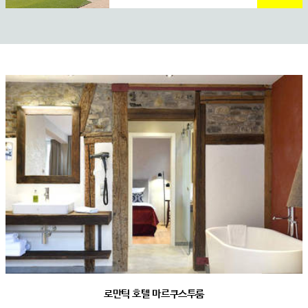
로만틱 호텔 마르쿠스투룸