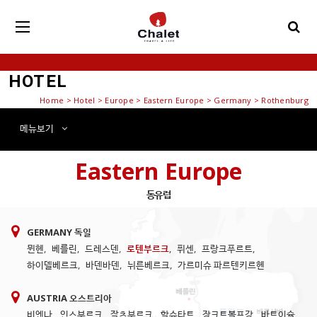
HOTEL
Home
>
Hotel
> Europe > Eastern Europe > Germany > Rothenburg
메뉴
보기
Eastern Europe
동유럽
GERMANY 독일
뮌헨
,
베를린
,
드레스덴
,
로텐부르크
,
퓌센
,
프랑크푸르트
,
하이델베르크
,
바덴바덴
,
뉘른베르크
,
가르미슈 파르텐키르헨
AUSTRIA 오스트리아
비엔나
,
인스부르크
,
잘츠부르크
,
할슈타트
,
장크트볼프강
,
바트이슐
,