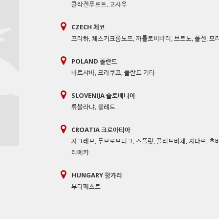
클라겐푸르트
,
고사우
CZECH 체코
프라하
,
체스키크롬노프
,
까를로비바리
,
브르노
,
플젠
,
모
POLAND 폴란드
바르샤바
,
크라쿠프
,
폴란드 기타
SLOVENIJA 슬로베니아
류블라냐
,
블레드
CROATIA 크로아티아
자그레브
,
두브로브니크
,
스플릿
,
플리트비체
,
자다르
,
흐
리예카
HUNGARY 헝가리
부다페스트