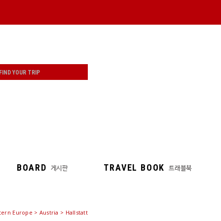
BOARD
TRAVEL BOOK
게시판
트래블북
ern Europe > Austria > Hallstatt