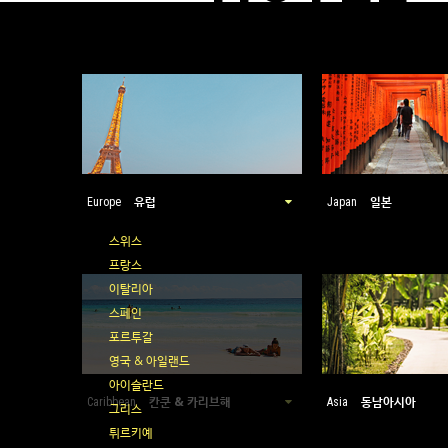
유럽
일본
Europe
Japan
스위스
프랑스
이탈리아
스페인
포르투갈
영국 & 아일랜드
아이슬란드
칸쿤 & 카리브해
동남아시아
Caribbean
Asia
그리스
튀르키예