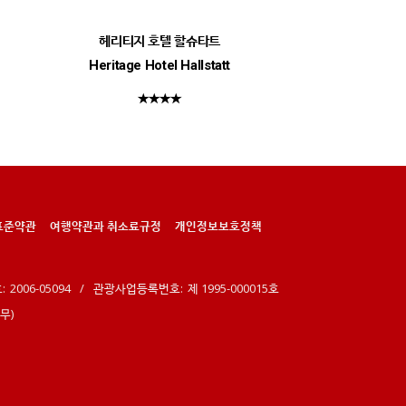
헤리티지 호텔 할슈타트
Heritage Hotel Hallstatt
★★★★
표준약관
여행약관과 취소료규정
개인정보보호정책
:
2006-05094
/
관광사업등록번호:
제 1995-000015호
휴무)