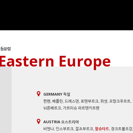
동유럽
Eastern Europe
GERMANY 독일
뮌헨
,
베를린
,
드레스덴
,
로텐부르크
,
퓌센
,
프랑크푸르트
,
뉘른베르크
,
가르미슈 파르텐키르헨
AUSTRIA 오스트리아
비엔나
,
인스부르크
,
잘츠부르크
,
할슈타트
,
장크트볼프강