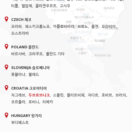
티롤
,
첼암제
,
클라겐푸르트
,
고사우
CZECH 체코
프라하
,
체스키크롬노프
,
까를로비바리
,
브르노
,
플젠
,
모라비아
,
오스트라바
POLAND 폴란드
바르샤바
,
크라쿠프
,
폴란드 기타
SLOVENIJA 슬로베니아
류블라냐
,
블레드
CROATIA 크로아티아
자그레브
,
두브로브니크
,
스플릿
,
플리트비체
,
자다르
,
흐바르
,
브라치
,
코르출라
,
로비니
,
리예카
HUNGARY 헝가리
부다페스트