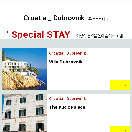
Croatia
_ Dubrovnik
두브로브니크
' Special STAY
여행의 품격을 높여줄 이색 호텔
Croatia _ Dubrovnik
Villa Dubrovnik
Croatia _ Dubrovnik
The Pucic Palace