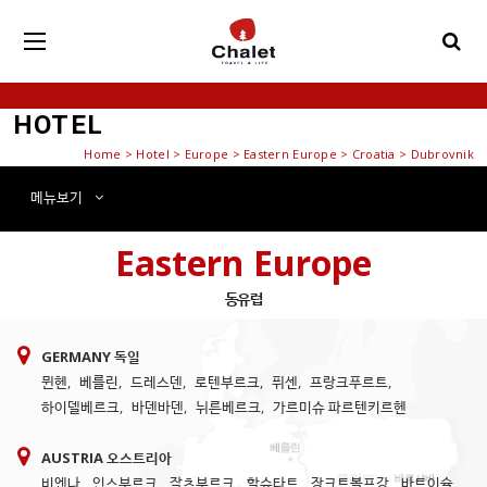
HOTEL
Home
>
Hotel
> Europe > Eastern Europe > Croatia > Dubrovnik
메뉴
보기
Eastern Europe
동유럽
GERMANY 독일
뮌헨
,
베를린
,
드레스덴
,
로텐부르크
,
퓌센
,
프랑크푸르트
,
하이델베르크
,
바덴바덴
,
뉘른베르크
,
가르미슈 파르텐키르헨
AUSTRIA 오스트리아
비엔나
,
인스부르크
,
잘츠부르크
,
할슈타트
,
장크트볼프강
,
바트이슐
,