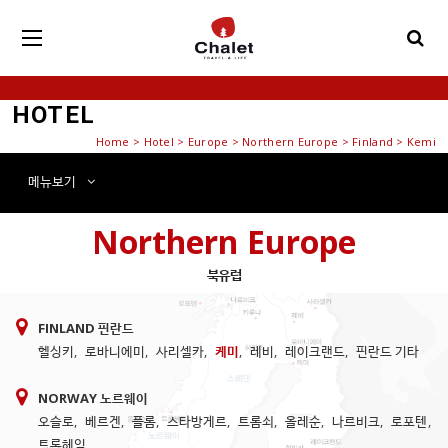
HOTEL
Home
>
Hotel
> Europe > Northern Europe > Finland > Kemi
메뉴
보기
Northern Europe
북유럽
FINLAND 핀란드
헬싱키
,
로바니에미
,
사리셀카
,
케미
,
레비
,
레이크랜드
,
핀란드 기타
NORWAY 노르웨이
오슬로
,
베르겐
,
플롬
,
스타방게르
,
트롬쇠
,
올레순
,
나르비크
,
로포텐
,
트론헤임