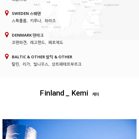
SWEDEN 스웨덴
스톡홀름
,
키루나
,
하라즈
DENMARK 덴마크
코펜하겐
,
레고랜드
,
페로제도
BALTIC & OTHER 발틱 & OTHER
탈린
,
리가
,
빌니우스
,
상트페테르부르크
Finland
_ Kemi
케미