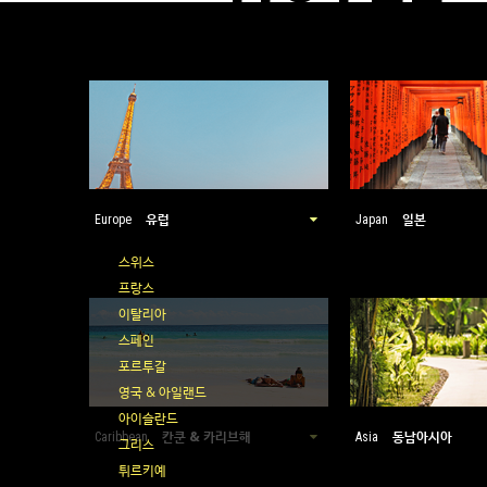
유럽
일본
Europe
Japan
스위스
프랑스
이탈리아
스페인
포르투갈
영국 & 아일랜드
아이슬란드
칸쿤 & 카리브해
동남아시아
Caribbean
Asia
그리스
튀르키예