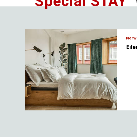
' Special STAY
Norwa
Eil