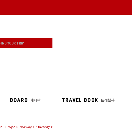
BOARD
TRAVEL BOOK
게시판
트래블북
n Europe > Norway > Stavanger