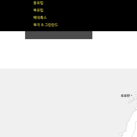
동유럽
북유럽
베네룩스
북극 & 그린란드