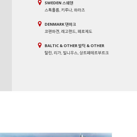
SWEDEN 스웨덴
스톡홀름
,
키루나
,
하라즈
DENMARK 덴마크
코펜하겐
,
레고랜드
,
페로제도
BALTIC & OTHER 발틱 & OTHER
탈린
,
리가
,
빌니우스
,
상트페테르부르크