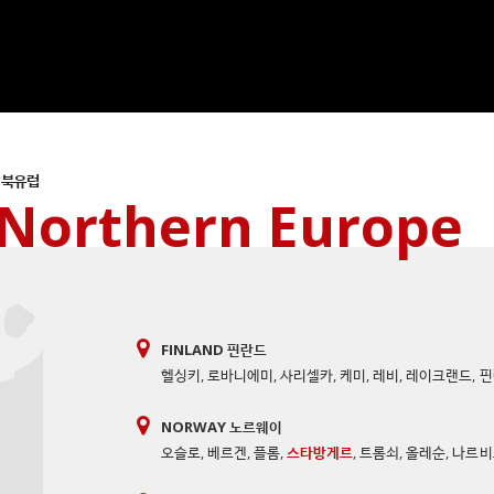
북유럽
Northern Europe
FINLAND 핀란드
헬싱키
,
로바니에미
,
사리셀카
,
케미
,
레비
,
레이크랜드
,
핀
NORWAY 노르웨이
오슬로
,
베르겐
,
플롬
,
스타방게르
,
트롬쇠
,
올레순
,
나르비