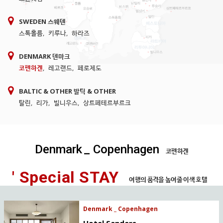
SWEDEN 스웨덴
스톡홀름
,
키루나
,
하라즈
DENMARK 덴마크
코펜하겐
,
레고랜드
,
페로제도
BALTIC & OTHER 발틱 & OTHER
탈린
,
리가
,
빌니우스
,
상트페테르부르크
Denmark
_ Copenhagen
코펜하겐
' Special STAY
여행의 품격을 높여줄 이색 호텔
Denmark _ Copenhagen