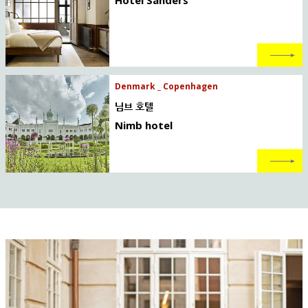
Hotel Sanders
Denmark _ Copenhagen
님브 호텔
Nimb hotel