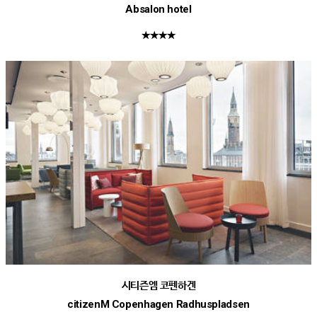
Absalon hotel
★★★★
시티즌엠 코펜하겐
citizenM Copenhagen Radhuspladsen