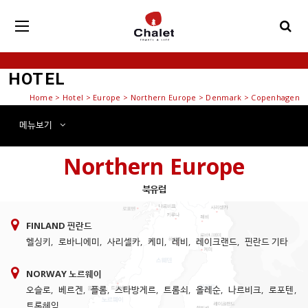
HOTEL
Home
>
Hotel
> Europe > Northern Europe > Denmark > Copenhagen
메뉴
보기
Northern Europe
북유럽
FINLAND 핀란드
헬싱키
,
로바니에미
,
사리셀카
,
케미
,
레비
,
레이크랜드
,
핀란드 기타
NORWAY 노르웨이
오슬로
,
베르겐
,
플롬
,
스타방게르
,
트롬쇠
,
올레순
,
나르비크
,
로포텐
,
트론헤임