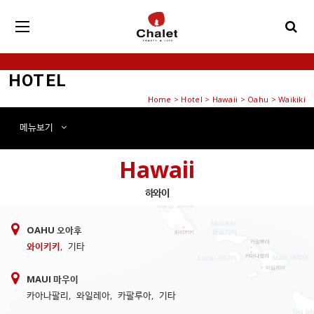
HOTEL
Home
>
Hotel
> Hawaii > Oahu > Waikiki
메뉴
보기
Hawaii
하와이
OAHU 오아후
와이키키
,
기타
MAUI 마우이
카아나팔리
,
와일레아
,
카팔루아
,
기타