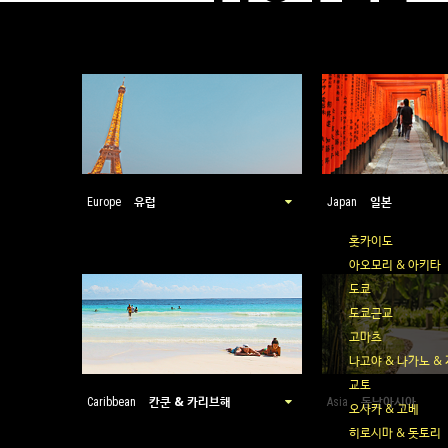
유럽
일본
Europe
Japan
홋카이도
아오모리 & 아키타
도쿄
도쿄근교
고마츠
나고야 & 나가노 &
교토
칸쿤 & 카리브해
동남아시아
Caribbean
Asia
오사카 & 고베
히로시마 & 돗토리