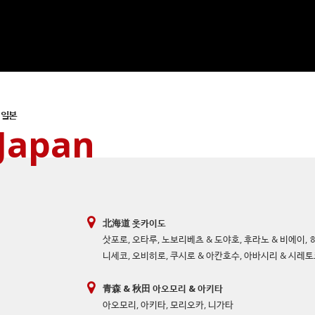
일본
Japan
北海道 홋카이도
삿포로
,
오타루
,
노보리베츠 & 도야호
,
후라노 & 비에이
,
니세코
,
오비히로
,
쿠시로 & 아칸호수
,
아바시리 & 시레
青森 & 秋田 아오모리 & 아키타
아오모리
,
아키타
,
모리오카
,
니가타