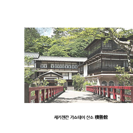
세키젠칸 가쇼테이 산소 積善館