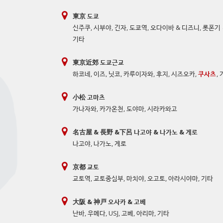
東京 도쿄
신주쿠
,
시부야
,
긴자
,
도쿄역
,
오다이바 & 디즈니
,
롯폰기 
기타
東京近郊 도쿄근교
하코네
,
이즈
,
닛코
,
카루이자와
,
후지
,
시즈오카
,
쿠사츠
,
小松 고마츠
가나자와
,
카가온천
,
도야마
,
시라카와고
名古屋 & 長野 &下呂 나고야 & 나가노 & 게로
나고야
,
나가노
,
게로
京都 교토
교토역
,
교토중심부
,
마치야
,
오고토
,
아라시야마
,
기타
大阪 & 神戸 오사카 & 고베
난바
,
우메다
,
USJ
,
고베
,
아리마
,
기타