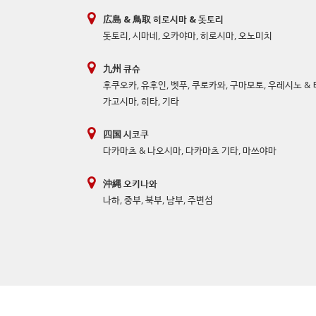
広島 & 鳥取 히로시마 & 돗토리
돗토리
,
시마네
,
오카야마
,
히로시마
,
오노미치
九州 큐슈
후쿠오카
,
유후인
,
벳푸
,
쿠로카와
,
구마모토
,
우레시노 &
가고시마
,
히타
,
기타
四国 시코쿠
다카마츠 & 나오시마
,
다카마츠 기타
,
마쓰야마
沖縄 오키나와
나하
,
중부
,
북부
,
남부
,
주변섬