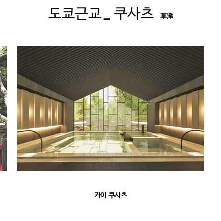
도쿄근교
_ 쿠사츠
草津
카이 쿠사츠