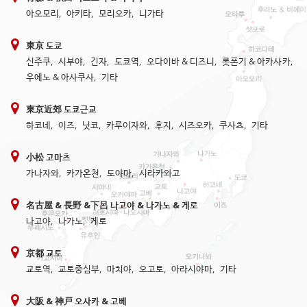
아오모리
,
아키타
,
모리오카
,
니가타
東京 도쿄
신주쿠
,
시부야
,
긴자
,
도쿄역
,
오다이바 & 디즈니
,
롯폰기 & 아카사카
,
우에노 & 아사쿠사
,
기타
東京近郊 도쿄근교
하코네
,
이즈
,
닛코
,
카루이자와
,
후지
,
시즈오카
,
쿠사츠
,
기타
小松 고마츠
가나자와
,
카가온천
,
도야마
,
시라카와고
名古屋 & 長野 &下呂 나고야 & 나가노 & 게로
나고야
,
나가노
,
게로
京都 교토
교토역
,
교토중심부
,
마치야
,
오고토
,
아라시야마
,
기타
大阪 & 神戸 오사카 & 고베