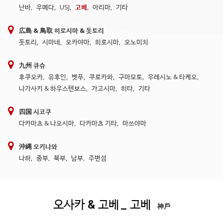
난바
,
우메다
,
USJ
,
고베
,
아리마
,
기타
広島 & 鳥取 히로시마 & 돗토리
돗토리
,
시마네
,
오카야마
,
히로시마
,
오노미치
九州 큐슈
후쿠오카
,
유후인
,
벳푸
,
쿠로카와
,
구마모토
,
우레시노 & 타케오
,
나가사키 & 하우스텐보스
,
가고시마
,
히타
,
기타
四国 시코쿠
다카마츠 & 나오시마
,
다카마츠 기타
,
마쓰야마
沖縄 오키나와
나하
,
중부
,
북부
,
남부
,
주변섬
오사카 & 고베
_ 고베
神戶