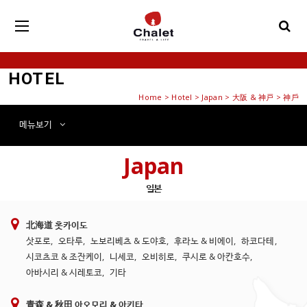
HOTEL
Home
>
Hotel
> Japan > 大阪 & 神戸 > 神戶
메뉴
보기
Japan
일본
北海道 홋카이도
삿포로
,
오타루
,
노보리베츠 & 도야호
,
후라노 & 비에이
,
하코다테
,
시코츠코 & 조잔케이
,
니세코
,
오비히로
,
쿠시로 & 아칸호수
,
아바시리 & 시레토코
,
기타
青森 & 秋田 아오모리 & 아키타