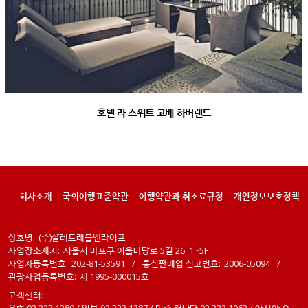
호텔 라 스위트 고베 하버랜드
회사소개
국외여행표준약관
여행약관과 취소료규정
개인정보보호정책
상호명:
(주)샬레트래블앤라이프
사업장소재지:
서울시 마포구 어울마당로 5길 26. 1~5F
사업자등록번호:
202-81-53591
/
통신판매업 신고번호:
2006-05094
/
관광사업등록번호:
제 1995-000015호
고객센터: