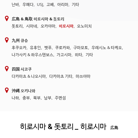
난바
,
우메다
,
USJ
,
고베
,
아리마
,
기타
広島 & 鳥取 히로시마 & 돗토리
돗토리
,
시마네
,
오카야마
,
히로시마
,
오노미치
九州 큐슈
후쿠오카
,
유후인
,
벳푸
,
쿠로카와
,
구마모토
,
우레시노 & 타케오
,
나가사키 & 하우스텐보스
,
가고시마
,
히타
,
기타
四国 시코쿠
다카마츠 & 나오시마
,
다카마츠 기타
,
마쓰야마
沖縄 오키나와
나하
,
중부
,
북부
,
남부
,
주변섬
히로시마 & 돗토리
_ 히로시마
広島