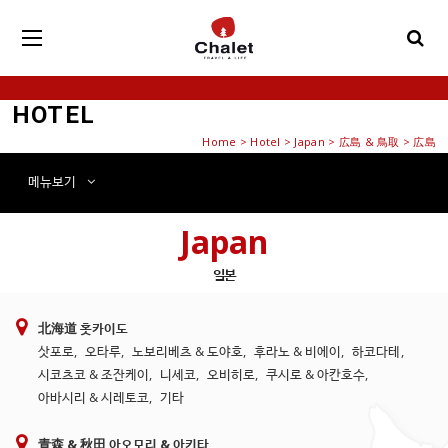
HOTEL
Home
>
Hotel
> Japan > 広島 & 鳥取 > 広島
메뉴
보기
Japan
일본
北海道 홋카이도
삿포로
,
오타루
,
노보리베츠 & 도야호
,
후라노 & 비에이
,
하코다테
,
시코츠코 & 조잔케이
,
니세코
,
오비히로
,
쿠시로 & 아칸호수
,
아바시리 & 시레토코
,
기타
青森 & 秋田 아오모리 & 아키타