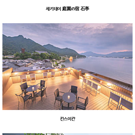
세키테이 庭園の宿 石亭
킨스이칸