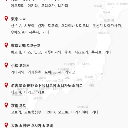
아오모리
,
아키타
,
모리오카
,
니가타
東京 도쿄
신주쿠
,
시부야
,
긴자
,
도쿄역
,
오다이바 & 디즈니
,
롯폰기 & 아카사카
,
우에노 & 아사쿠사
,
기타
東京近郊 도쿄근교
하코네
,
이즈
,
닛코
,
카루이자와
,
후지
,
시즈오카
,
쿠사츠
,
기타
小松 고마츠
가나자와
,
카가온천
,
도야마
,
시라카와고
名古屋 & 長野 &下呂 나고야 & 나가노 & 게로
나고야
,
나가노
,
게로
京都 교토
교토역
,
교토중심부
,
마치야
,
오고토
,
아라시야마
,
기타
大阪 & 神戸 오사카 & 고베