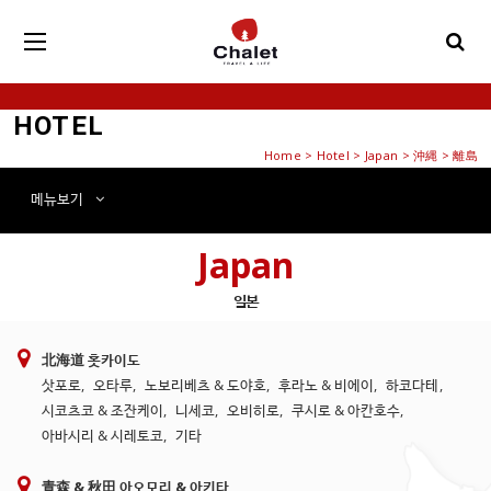
HOTEL
Home
>
Hotel
> Japan > 沖縄 > 離島
메뉴
보기
Japan
일본
北海道 홋카이도
삿포로
,
오타루
,
노보리베츠 & 도야호
,
후라노 & 비에이
,
하코다테
,
시코츠코 & 조잔케이
,
니세코
,
오비히로
,
쿠시로 & 아칸호수
,
아바시리 & 시레토코
,
기타
青森 & 秋田 아오모리 & 아키타