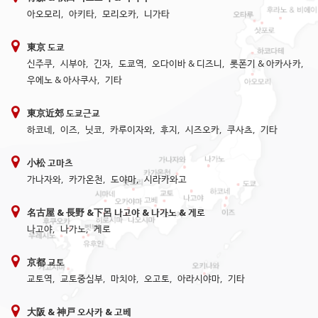
아오모리
,
아키타
,
모리오카
,
니가타
東京 도쿄
신주쿠
,
시부야
,
긴자
,
도쿄역
,
오다이바 & 디즈니
,
롯폰기 & 아카사카
,
우에노 & 아사쿠사
,
기타
東京近郊 도쿄근교
하코네
,
이즈
,
닛코
,
카루이자와
,
후지
,
시즈오카
,
쿠사츠
,
기타
小松 고마츠
가나자와
,
카가온천
,
도야마
,
시라카와고
名古屋 & 長野 &下呂 나고야 & 나가노 & 게로
나고야
,
나가노
,
게로
京都 교토
교토역
,
교토중심부
,
마치야
,
오고토
,
아라시야마
,
기타
大阪 & 神戸 오사카 & 고베