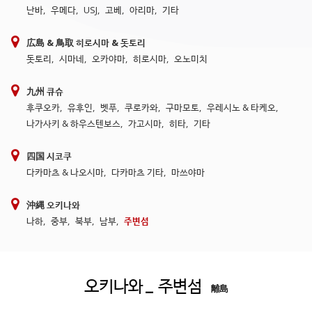
난바
,
우메다
,
USJ
,
고베
,
아리마
,
기타
広島 & 鳥取 히로시마 & 돗토리
돗토리
,
시마네
,
오카야마
,
히로시마
,
오노미치
九州 큐슈
후쿠오카
,
유후인
,
벳푸
,
쿠로카와
,
구마모토
,
우레시노 & 타케오
,
나가사키 & 하우스텐보스
,
가고시마
,
히타
,
기타
四国 시코쿠
다카마츠 & 나오시마
,
다카마츠 기타
,
마쓰야마
沖縄 오키나와
나하
,
중부
,
북부
,
남부
,
주변섬
오키나와
_ 주변섬
離島