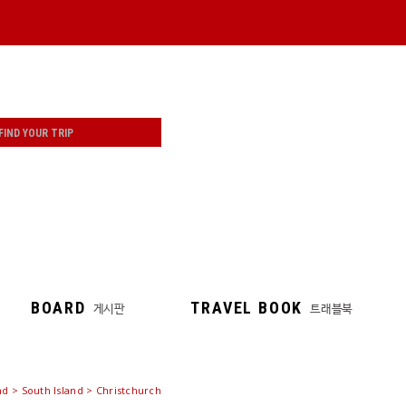
BOARD
TRAVEL BOOK
게시판
트래블북
d > South Island > Christchurch