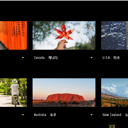
캐나다
미국
Canada
U.S.A
호주
Australia
New Zealand
남섬