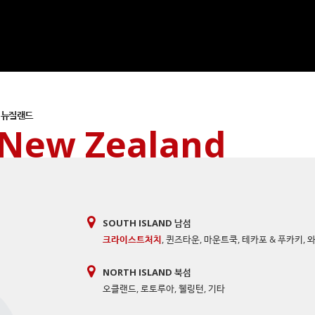
뉴질랜드
New Zealand
SOUTH ISLAND 남섬
크라이스트처치
,
퀸즈타운
,
마운트쿡
,
테카포 & 푸카키
,
NORTH ISLAND 북섬
오클랜드
,
로토루아
,
웰링턴
,
기타