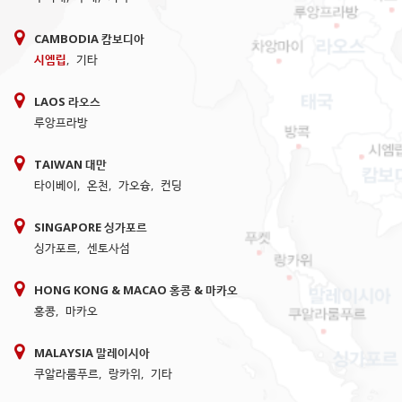
CAMBODIA 캄보디아
시엠립
,
기타
LAOS 라오스
루앙프라방
TAIWAN 대만
타이베이
,
온천
,
가오슝
,
컨딩
SINGAPORE 싱가포르
싱가포르
,
센토사섬
HONG KONG & MACAO 홍콩 & 마카오
홍콩
,
마카오
MALAYSIA 말레이시아
쿠알라룸푸르
,
랑카위
,
기타