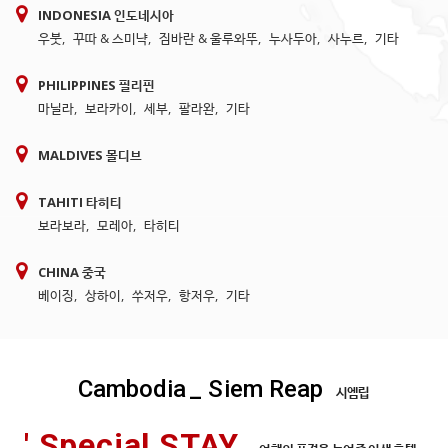
INDONESIA 인도네시아
우붓
,
꾸따 & 스미냑
,
짐바란 & 울루와뚜
,
누사두아
,
사누르
,
기타
PHILIPPINES 필리핀
마닐라
,
보라카이
,
세부
,
팔라완
,
기타
MALDIVES 몰디브
TAHITI 타히티
보라보라
,
모레아
,
타히티
CHINA 중국
베이징
,
상하이
,
쑤저우
,
항저우
,
기타
Cambodia
_ Siem Reap
시엠립
' Special STAY