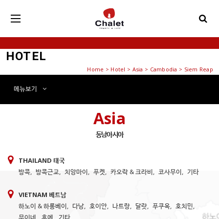
HOTEL
Home
>
Hotel
> Asia > Cambodia > Siem Reap
메뉴
보기
Asia
동남아시아
THAILAND 태국
방콕
,
방콕근교
,
치앙마이
,
푸켓
,
카오락 & 크라비
,
코사무이
,
기타
VIETNAM 베트남
하노이 & 하롱베이
,
다낭
,
호이안
,
나트랑
,
달랏
,
푸쿠옥
,
호치민
,
무이네
,
후에
,
기타