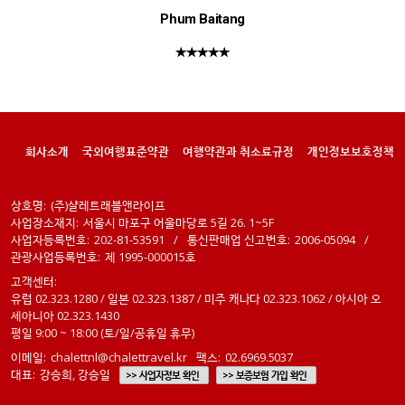
Phum Baitang
★★★★★
회사소개
국외여행표준약관
여행약관과 취소료규정
개인정보보호정책
상호명:
(주)샬레트래블앤라이프
사업장소재지:
서울시 마포구 어울마당로 5길 26. 1~5F
사업자등록번호:
202-81-53591
/
통신판매업 신고번호:
2006-05094
/
관광사업등록번호:
제 1995-000015호
고객센터:
유럽 02.323.1280 / 일본 02.323.1387 / 미주 캐나다 02.323.1062 / 아시아 오
세아니아 02.323.1430
평일 9:00 ~ 18:00 (토/일/공휴일 휴무)
이메일:
chalettnl@chalettravel.kr
팩스:
02.6969.5037
대표:
강승희, 강승일
>> 사업자정보 확인
>> 보증보험 가입 확인