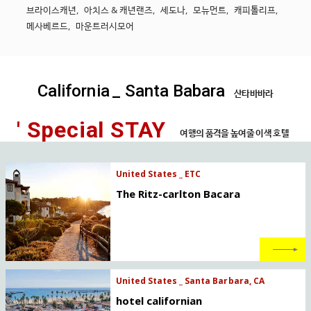
브라이스캐년
,
아치스 & 캐년랜즈
,
세도나
,
모뉴먼트
,
캐피톨리프
,
메사베르드
,
마운트러시모어
California
_ Santa Babara
산타바바라
' Special STAY
여행의 품격을 높여줄 이색 호텔
United States _ ETC
The Ritz-carlton Bacara
United States _ Santa Barbara, CA
hotel californian