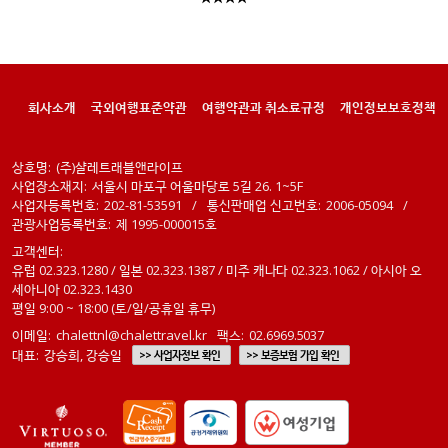
회사소개
국외여행표준약관
여행약관과 취소료규정
개인정보보호정책
상호명:
(주)샬레트래블앤라이프
사업장소재지:
서울시 마포구 어울마당로 5길 26. 1~5F
사업자등록번호:
202-81-53591
/
통신판매업 신고번호:
2006-05094
/
관광사업등록번호:
제 1995-000015호
고객센터:
유럽 02.323.1280 / 일본 02.323.1387 / 미주 캐나다 02.323.1062 / 아시아 오
세아니아 02.323.1430
평일 9:00 ~ 18:00 (토/일/공휴일 휴무)
이메일:
chalettnl@chalettravel.kr
팩스:
02.6969.5037
대표:
강승희, 강승일
>> 사업자정보 확인
>> 보증보험 가입 확인