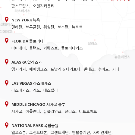
팜스프링스
,
오렌지카운티
NEW YORK 뉴욕
맨하탄
,
브루클린
,
워싱턴
,
보스턴
,
뉴포트
FLORIDA 플로리다
마이애미
,
올랜도
,
키웨스트
,
플로리다키스
ALASKA 알래스카
앵커리지
,
페어뱅크스
,
드날리 & 타키트나
,
발데즈
,
수어드
,
기타
LAS VEGAS 라스베가스
라스베가스
,
리노
,
데스밸리
MIDDLE CHICAGO 시카고 중부
시카고
,
아틀란타
,
뉴올리언즈
,
달라스
,
디트로이트
NATIONAL PARK 국립공원
옐로스톤
,
그랜드테톤
,
그랜드캐년
,
엔탈롭캐년
,
자이언캐년
,