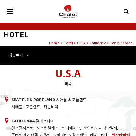
HOTEL
Home
>
Hotel
> U.S.A > California > Santa Babara
메뉴
보기
U.S.A
미국
SEATTLE & PORTLAND 시애틀 & 포틀랜드
시애틀
,
포틀랜드
,
캐논비치
CALIFORNIA 캘리포니아
샌프란시스코
,
로스앤젤레스
,
샌디에이고
,
소살리토 & 나파밸리
,
몬터레이 & 카멜 & 빅서
,
요세미티 & 킹스캐년
,
레이크타호
,
산타바바라
,