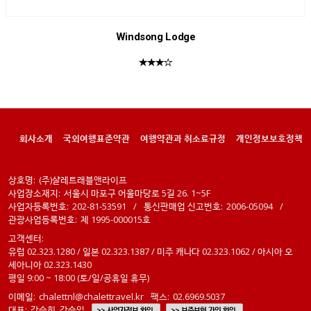
Windsong Lodge
★★★☆
회사소개
국외여행표준약관
여행약관과 취소료규정
개인정보보호정책
상호명:
(주)샬레트래블앤라이프
사업장소재지:
서울시 마포구 어울마당로 5길 26. 1~5F
사업자등록번호:
202-81-53591
/
통신판매업 신고번호:
2006-05094
/
관광사업등록번호:
제 1995-000015호
고객센터:
유럽 02.323.1280 / 일본 02.323.1387 / 미주 캐나다 02.323.1062 / 아시아 오
세아니아 02.323.1430
평일 9:00 ~ 18:00 (토/일/공휴일 휴무)
이메일:
chalettnl@chalettravel.kr
팩스:
02.6969.5037
대표:
강승희, 강승일
>> 사업자정보 확인
>> 보증보험 가입 확인