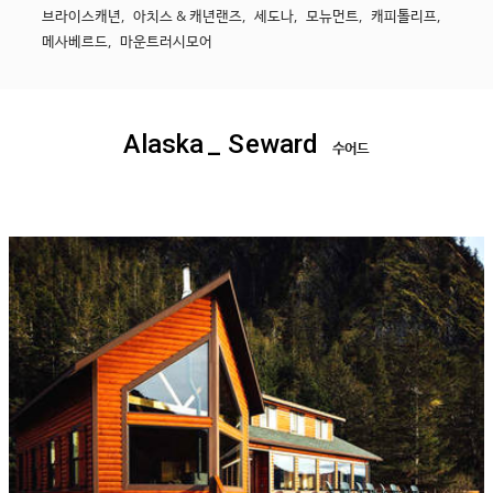
브라이스캐년
,
아치스 & 캐년랜즈
,
세도나
,
모뉴먼트
,
캐피톨리프
,
메사베르드
,
마운트러시모어
Alaska
_ Seward
수어드