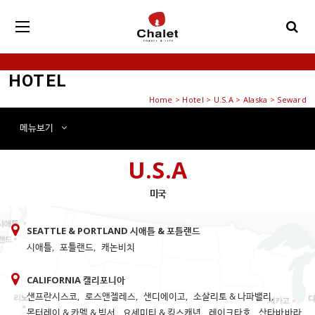
HOTEL
Home
>
Hotel
> U.S.A > Alaska > Seward
메뉴
보기
U.S.A
미국
SEATTLE & PORTLAND 시애틀 & 포틀랜드
시애틀
,
포틀랜드
,
캐논비치
CALIFORNIA 캘리포니아
샌프란시스코
,
로스앤젤레스
,
샌디에이고
,
소살리토 & 나파밸리
,
몬터레이 & 카멜 & 빅서
,
요세미티 & 킹스캐년
,
레이크타호
,
산타바바라
,