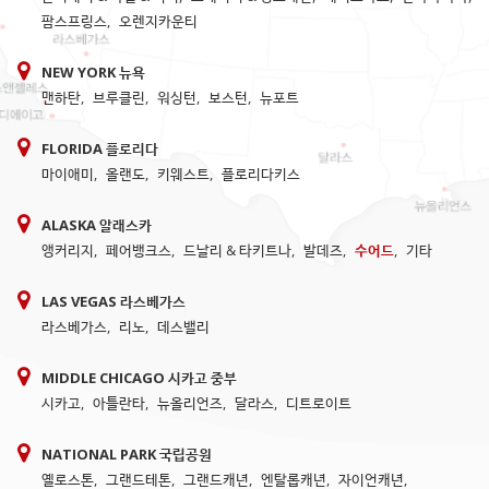
팜스프링스
,
오렌지카운티
NEW YORK 뉴욕
맨하탄
,
브루클린
,
워싱턴
,
보스턴
,
뉴포트
FLORIDA 플로리다
마이애미
,
올랜도
,
키웨스트
,
플로리다키스
ALASKA 알래스카
앵커리지
,
페어뱅크스
,
드날리 & 타키트나
,
발데즈
,
수어드
,
기타
LAS VEGAS 라스베가스
라스베가스
,
리노
,
데스밸리
MIDDLE CHICAGO 시카고 중부
시카고
,
아틀란타
,
뉴올리언즈
,
달라스
,
디트로이트
NATIONAL PARK 국립공원
옐로스톤
,
그랜드테톤
,
그랜드캐년
,
엔탈롭캐년
,
자이언캐년
,