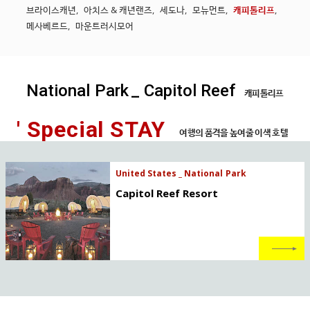
브라이스캐년
,
아치스 & 캐년랜즈
,
세도나
,
모뉴먼트
,
캐피톨리프
,
메사베르드
,
마운트러시모어
National Park
_ Capitol Reef
캐피톨리프
' Special STAY
여행의 품격을 높여줄 이색 호텔
United States _ National Park
Capitol Reef Resort