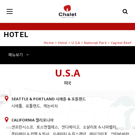
HOTEL
Home
>
Hotel
> U.S.A > National Park > Capitol Reef
메뉴
보기
U.S.A
미국
SEATTLE & PORTLAND 시애틀 & 포틀랜드
시애틀
,
포틀랜드
,
캐논비치
CALIFORNIA 캘리포니아
샌프란시스코
,
로스앤젤레스
,
샌디에이고
,
소살리토 & 나파밸리
,
몬터레이 & 카멜 & 빅서
,
요세미티 & 킹스캐년
,
레이크타호
,
산타바바라
,