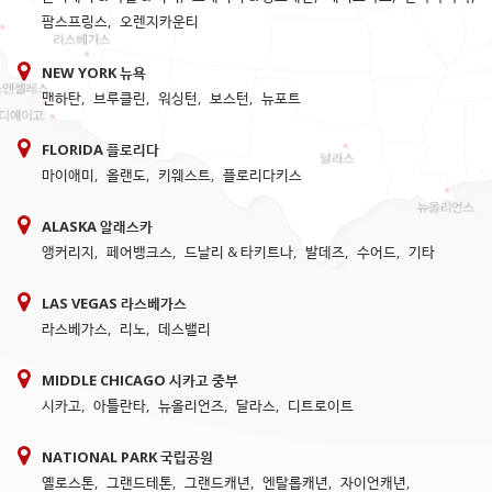
팜스프링스
,
오렌지카운티
NEW YORK 뉴욕
맨하탄
,
브루클린
,
워싱턴
,
보스턴
,
뉴포트
FLORIDA 플로리다
마이애미
,
올랜도
,
키웨스트
,
플로리다키스
ALASKA 알래스카
앵커리지
,
페어뱅크스
,
드날리 & 타키트나
,
발데즈
,
수어드
,
기타
LAS VEGAS 라스베가스
라스베가스
,
리노
,
데스밸리
MIDDLE CHICAGO 시카고 중부
시카고
,
아틀란타
,
뉴올리언즈
,
달라스
,
디트로이트
NATIONAL PARK 국립공원
옐로스톤
,
그랜드테톤
,
그랜드캐년
,
엔탈롭캐년
,
자이언캐년
,