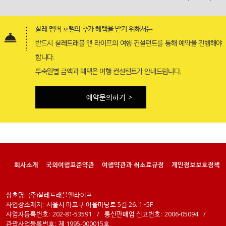
샬레 멤버 호텔의 추가 혜택을 받기 위해서는
반드시 샬레트래블 앤 라이프의 여행 컨설턴트를 통해 예약을 진행해야
합니다.
투숙일별 금액과 혜택은 여행 컨설턴트가 안내드립니다.
예약문의하기
>
회사소개
국외여행표준약관
여행약관과 취소료규정
개인정보보호정책
상호명:
(주)샬레트래블앤라이프
사업장소재지:
서울시 마포구 어울마당로 5길 26. 1~5F
사업자등록번호:
202-81-53591
/
통신판매업 신고번호:
2006-05094
/
관광사업등록번호:
제 1995-000015호