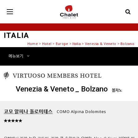
ITALIA
Home
>
Hotel
> Europe > Italia > Venezia & Veneto > Bolzano
메뉴
보기
VIRTUOSO MEMBERS
HOTEL
Venezia & Veneto
_ Bolzano
볼차노
코모 알피나 돌로미테스
COMO Alpina Dolomites
★★★★★