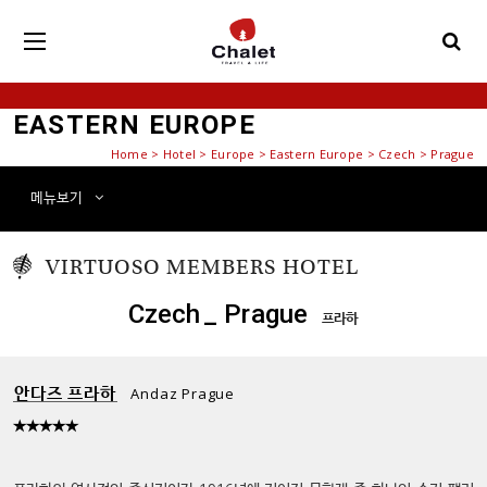
EASTERN EUROPE
Home
>
Hotel
> Europe > Eastern Europe > Czech > Prague
메뉴
보기
VIRTUOSO MEMBERS
HOTEL
Czech
_ Prague
프라하
안다즈 프라하
Andaz Prague
★★★★★