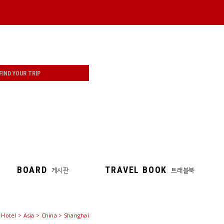
BOARD
TRAVEL BOOK
게시판
트래블북
>
Hotel
> Asia > China > Shanghai