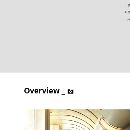
3.
4.
(3
Overview _