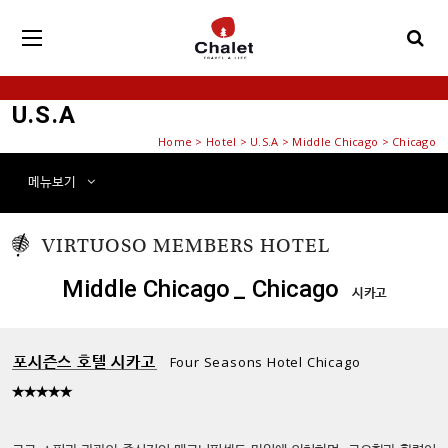
U.S.A
Home
>
Hotel
> U.S.A > Middle Chicago > Chicago
메뉴
보기
VIRTUOSO MEMBERS
HOTEL
Middle Chicago
_ Chicago
시카고
포시즌스 호텔 시카고
Four Seasons Hotel Chicago
★★★★★