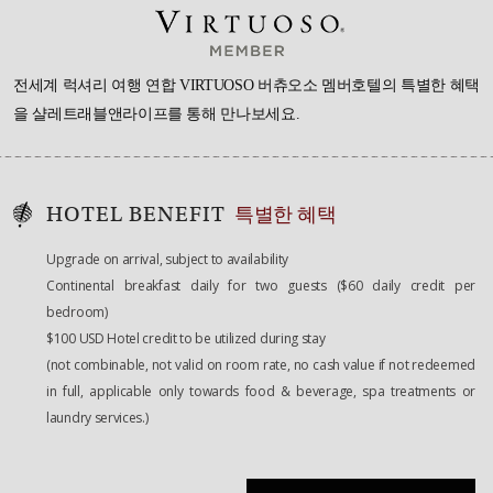
전세계 럭셔리 여행 연합 VIRTUOSO 버츄오소 멤버호텔의 특별한 혜택
을
샬레트래블앤라이프를 통해 만나보세요.
HOTEL BENEFIT
특별한 혜택
Upgrade on arrival, subject to availability
Continental breakfast daily for two guests ($60 daily credit per
bedroom)
$100 USD Hotel credit to be utilized during stay
(not combinable, not valid on room rate, no cash value if not redeemed
in full, applicable only towards food & beverage, spa treatments or
laundry services.)