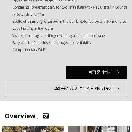
Upgrade on arrival, subject to availability
Continental breakfast daily for two, in restaurant 7a-10a/ after in Lounge
la Rotonde until 11a
Bottle of champagne served in the bar la Rotonde before 6pm or after
pass the time in the room.
Visit of champagne Taittinger with degustation of one wine
Early check-in/late check-out, subject to availability
Complimentary Wi-Fi
예약문의하기
>
샬레 블로그에서 호텔 정보 자세히 보기
>
Overview _