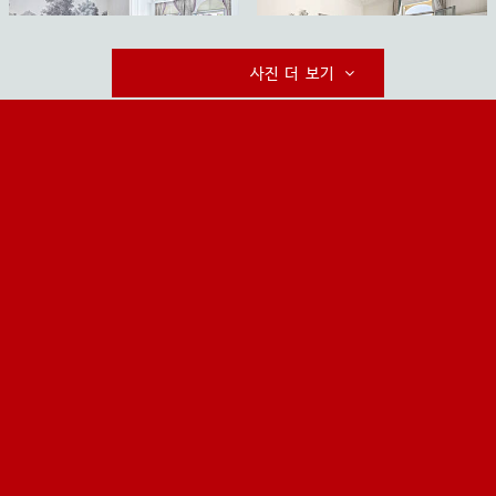
사진 더 보기
호텔 리스트 보기
>>
회사소개
국외여행표준약관
여행약관과 취소료규정
개인정보보호정책
상호명:
(주)샬레트래블앤라이프
사업장소재지:
서울시 마포구 어울마당로 5길 26. 1~5F
사업자등록번호:
202-81-53591
/
통신판매업 신고번호:
2006-05094
/
관광사업등록번호:
제 1995-000015호
고객센터: