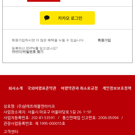
회원가입하시면 더 많은 혜택을 누릴 수 있습니다.
회원가입
등록하신 ID/PW를 잊으셨나요?
아이디/비밀번호 찾기
회사소개
국외여행표준약관
여행약관과 취소료규정
개인정보보호정책
상호명:
(주)샬레트래블앤라이프
사업장소재지:
서울시 마포구 어울마당로 5길 26. 1~5F
사업자등록번호:
202-81-53591
/
통신판매업 신고번호:
2006-05094
/
관광사업등록번호:
제 1995-000015호
고객센터: