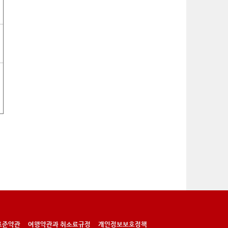
표준약관
여행약관과 취소료규정
개인정보보호정책