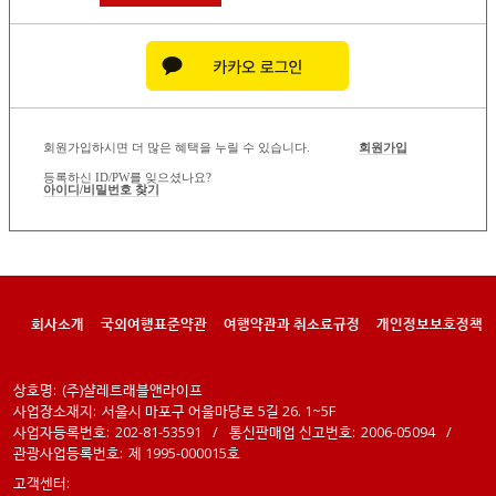
회원가입하시면 더 많은 혜택을 누릴 수 있습니다.
회원가입
등록하신 ID/PW를 잊으셨나요?
아이디/비밀번호 찾기
회사소개
국외여행표준약관
여행약관과 취소료규정
개인정보보호정책
상호명:
(주)샬레트래블앤라이프
사업장소재지:
서울시 마포구 어울마당로 5길 26. 1~5F
사업자등록번호:
202-81-53591
/
통신판매업 신고번호:
2006-05094
/
관광사업등록번호:
제 1995-000015호
고객센터: