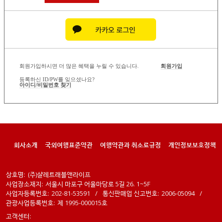
회원가입하시면 더 많은 혜택을 누릴 수 있습니다.
회원가입
등록하신 ID/PW를 잊으셨나요?
아이디/비밀번호 찾기
회사소개
국외여행표준약관
여행약관과 취소료규정
개인정보보호정책
상호명:
(주)샬레트래블앤라이프
사업장소재지:
서울시 마포구 어울마당로 5길 26. 1~5F
사업자등록번호:
202-81-53591
/
통신판매업 신고번호:
2006-05094
/
관광사업등록번호:
제 1995-000015호
고객센터: