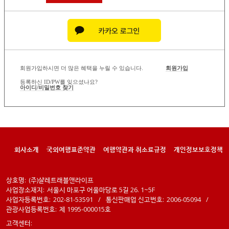
회원가입하시면 더 많은 혜택을 누릴 수 있습니다.
회원가입
등록하신 ID/PW를 잊으셨나요?
아이디/비밀번호 찾기
회사소개
국외여행표준약관
여행약관과 취소료규정
개인정보보호정책
상호명:
(주)샬레트래블앤라이프
사업장소재지:
서울시 마포구 어울마당로 5길 26. 1~5F
사업자등록번호:
202-81-53591
/
통신판매업 신고번호:
2006-05094
/
관광사업등록번호:
제 1995-000015호
고객센터: