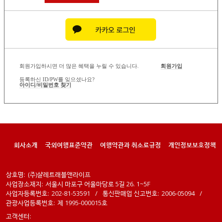
회원가입하시면 더 많은 혜택을 누릴 수 있습니다.
회원가입
등록하신 ID/PW를 잊으셨나요?
아이디/비밀번호 찾기
회사소개
국외여행표준약관
여행약관과 취소료규정
개인정보보호정책
상호명:
(주)샬레트래블앤라이프
사업장소재지:
서울시 마포구 어울마당로 5길 26. 1~5F
사업자등록번호:
202-81-53591
/
통신판매업 신고번호:
2006-05094
/
관광사업등록번호:
제 1995-000015호
고객센터: