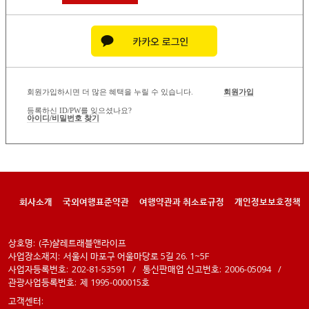
회원가입하시면 더 많은 혜택을 누릴 수 있습니다.
회원가입
등록하신 ID/PW를 잊으셨나요?
아이디/비밀번호 찾기
회사소개
국외여행표준약관
여행약관과 취소료규정
개인정보보호정책
상호명:
(주)샬레트래블앤라이프
사업장소재지:
서울시 마포구 어울마당로 5길 26. 1~5F
사업자등록번호:
202-81-53591
/
통신판매업 신고번호:
2006-05094
/
관광사업등록번호:
제 1995-000015호
고객센터: