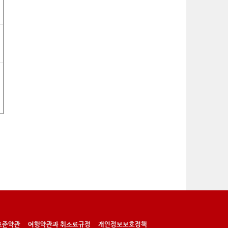
표준약관
여행약관과 취소료규정
개인정보보호정책