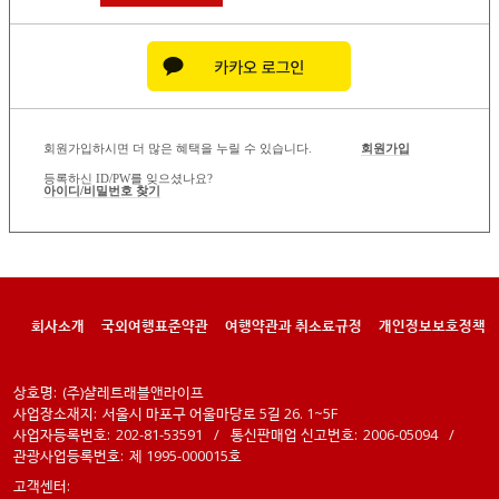
회원가입하시면 더 많은 혜택을 누릴 수 있습니다.
회원가입
등록하신 ID/PW를 잊으셨나요?
아이디/비밀번호 찾기
회사소개
국외여행표준약관
여행약관과 취소료규정
개인정보보호정책
상호명:
(주)샬레트래블앤라이프
사업장소재지:
서울시 마포구 어울마당로 5길 26. 1~5F
사업자등록번호:
202-81-53591
/
통신판매업 신고번호:
2006-05094
/
관광사업등록번호:
제 1995-000015호
고객센터: